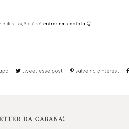
ia ilustração, é só
entrar em contato
🙂
 app
tweet esse post
salve no pinterest
ETTER DA CABANA!