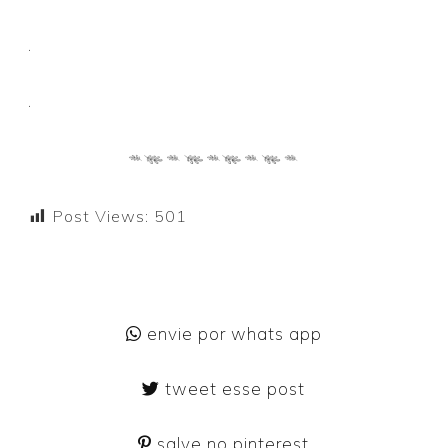
.
.
Post Views:
501
envie por whats app
tweet esse post
salve no pinterest