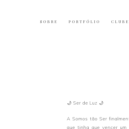
SOBRE
PORTFÓLIO
CLUBE
🌙 Ser de Luz 🌙
A Somos tão Ser finalmente
que tinha que vencer um b