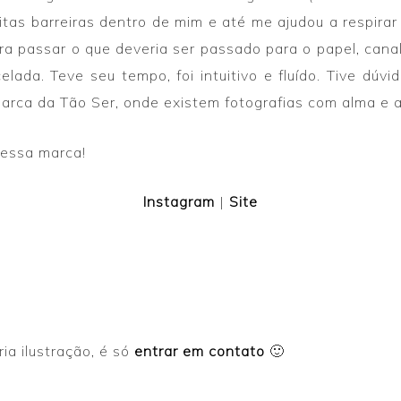
itas barreiras dentro de mim e até me ajudou a respirar 
a passar o que deveria ser passado para o papel, cana
da. Teve seu tempo, foi intuitivo e fluído. Tive dúvi
marca da Tão Ser, onde existem fotografias com alma e 
dessa marca!
Instagram
|
Site
ia ilustração, é só
entrar em contato
🙂